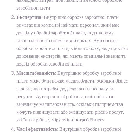
накладних витрат, пов’язаних із власною обробкою
заробітної плати.
Експертиза:
Внутрішня обробка заробітної плати
вимагає від компаній наймати персонал, який має
досвід у обробці заробітної плати, податковому
законодавстві та нормативних актах. Аутсорсинг
обробки заробітної плати, з іншого боку, надає доступ
до команди експертів, які мають спеціальні знання та
досвід обробки заробітної плати.
Масштабованість:
Внутрішню обробку заробітної
плати може бути важко масштабувати, оскільки бізнес
зростає, що потребує додаткового персоналу та
ресурсів. Аутсорсинг обробки заробітної плати
забезпечує масштабованість, оскільки підприємства
можуть підвищувати або зменшувати рівень послуг,
які їм потрібні, у міру зміни потреб бізнесу.
Час і ефективність
: Внутрішня обробка заробітної