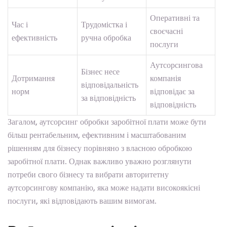
Оперативні та
Час і
Трудомістка і
своєчасні
ефективність
ручна обробка
послуги
Аутсорсингова
Бізнес несе
Дотримання
компанія
відповідальність
норм
відповідає за
за відповідність
відповідність
Загалом, аутсорсинг обробки заробітної плати може бути
більш рентабельним, ефективним і масштабованим
рішенням для бізнесу порівняно з власною обробкою
заробітної плати. Однак важливо уважно розглянути
потреби свого бізнесу та вибрати авторитетну
аутсорсингову компанію, яка може надати високоякісні
послуги, які відповідають вашим вимогам.