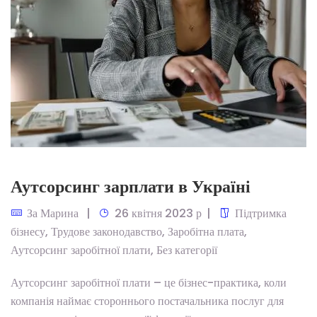
Аутсорсинг зарплати в Україні
За
Марина
26 квітня 2023 р
Підтримка
бізнесу
,
Трудове законодавство
,
Заробітна плата
,
Аутсорсинг заробітної плати
,
Без категорії
Аутсорсинг заробітної плати – це бізнес-практика, коли
компанія наймає стороннього постачальника послуг для