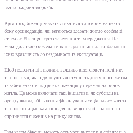
їжа та охорона здоров’я.
Крім того, біженці можуть стикатися з дискримінацією з
боку орендодавців, які вагаються здавати житло особам зі
статусом біженця через стереотипи та упередження. Це
може додатково обмежити їхні варіанти житла та збільшити
їхню вразливість до бездомності та експлуатації.
Щоб подолати ці виклики, важливо відстоювати політику
та програми, які підвищують доступність доступного житла
та забезпечують підтримку біженців у переході на ринок
житла. Це може включати такі ініціативи, як субсидії на
оренду житла, збільшення фінансування соціального житла
та просвітницькі кампанії для підвищення обізнаності та
сприйняття біженців на ринку житла.
Тим часом біженці можуть отримати вигоду від співпраці з