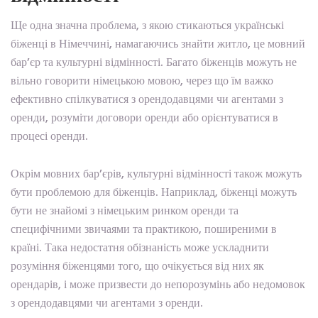
Ще одна значна проблема, з якою стикаються українські
біженці в Німеччині, намагаючись знайти житло, це мовний
бар’єр та культурні відмінності. Багато біженців можуть не
вільно говорити німецькою мовою, через що їм важко
ефективно спілкуватися з орендодавцями чи агентами з
оренди, розуміти договори оренди або орієнтуватися в
процесі оренди.
Окрім мовних бар’єрів, культурні відмінності також можуть
бути проблемою для біженців. Наприклад, біженці можуть
бути не знайомі з німецьким ринком оренди та
специфічними звичаями та практикою, поширеними в
країні. Така недостатня обізнаність може ускладнити
розуміння біженцями того, що очікується від них як
орендарів, і може призвести до непорозумінь або недомовок
з орендодавцями чи агентами з оренди.