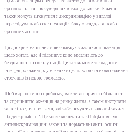
відмови біженцям орендувати житло до вимог вищої
орендної плати або суворіших вимог до заявки. Біженці
також можуть зіткнутися з дискримінацією у вигляді
переслідувань або експлуатації з боку орендодавців або
орендних агентів.
Ця дискримінація не лише обмежує можливості біженців
щодо житла, але й підвищує їхню вразливість до
бездомності та експлуатації. Це також може ускладнити
інтеграцію біженців у німецьке суспільство та налагодження
стосунків із новою громадою.
Щоб вирішити цю проблему, важливо сприяти обізнаності
та сприйняттю біженців на ринку житла, а також виступати
за політику та програми, які забезпечують правовий захист
від дискримінації. Це може включати такі ініціативи, як
антидискримінаційні закони та нормативні акти, освітні
кампанії для підвищення обізнаності про права біженців та