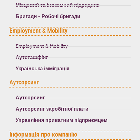
Місцевий та іноземний підрядник
Бригади - Робочі бригади
Employment & Mobility
Employment & Mobility
Аутстаффінг
Українська імміграція
Аутсорсинг
Аутсорсинг
Аутсорсинг заробітної плати
Управління приватним підприємцем
Інформація про компанію