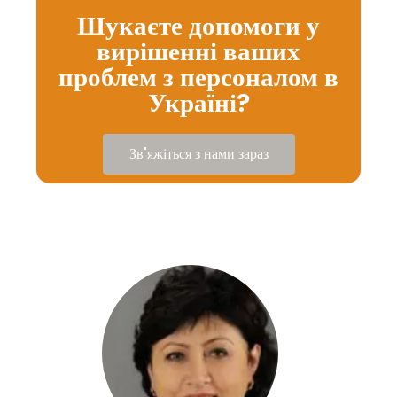
Шукаєте допомоги у
вирішенні ваших
проблем з персоналом в
Україні?
Зв'яжіться з нами зараз