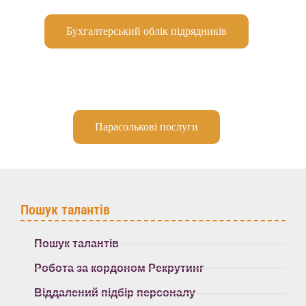
Бухгалтерський облік підрядників
Парасолькові послуги
Пошук талантів
Пошук талантів
Робота за кордоном Рекрутинг
Віддалений підбір персоналу