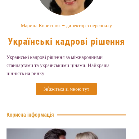
Марина Коритнюк - директор з персоналу
Українські кадрові рішення
Українські кадрові рішення за міжнародними
стандартами та українськими цінами. Найкраща
цінність на ринку.
Зв'яжіться зі мною тут
Корисна інформація
7 
оз