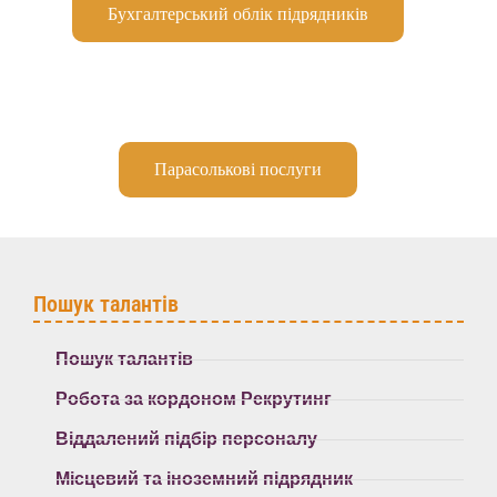
Бухгалтерський облік підрядників
Парасолькові послуги
Пошук талантів
Пошук талантів
Робота за кордоном Рекрутинг
Віддалений підбір персоналу
Місцевий та іноземний підрядник