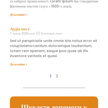
та набірної промисловості. Lorem Ipsum був стандартним
фіктивним текстом галузі з 1500-х років,
Детальніше »
Аудіо пост
7 травня 2020 року
Коментарів немає
Sed ut perspiciatis unde omnis iste natus error sit
voluptatemccantium doloremque laudantium,
totam rem aperiam, eaque ipsa quae ab illo
inventore veritatis et quasi
Детальніше »
1
2
Шукаєте допомоги у