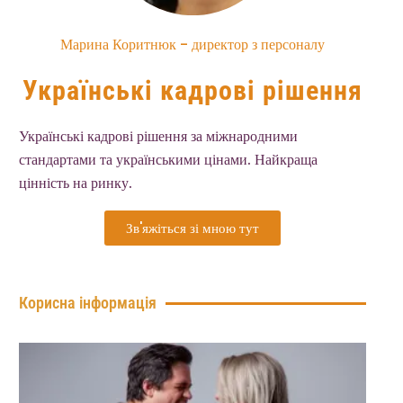
Марина Коритнюк - директор з персоналу
Українські кадрові рішення
Українські кадрові рішення за міжнародними
стандартами та українськими цінами. Найкраща
цінність на ринку.
Зв'яжіться зі мною тут
Корисна інформація
7 
оз
тог