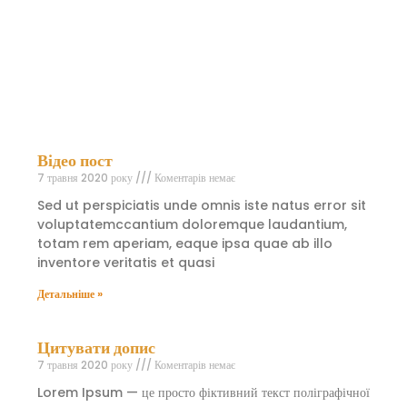
vo
se
ne
Ne
Дет
Відео пост
7 травня 2020 року
Коментарів немає
Sed ut perspiciatis unde omnis iste natus error sit
voluptatemccantium doloremque laudantium,
totam rem aperiam, eaque ipsa quae ab illo
inventore veritatis et quasi
Детальніше »
Цитувати допис
7 травня 2020 року
Коментарів немає
Lorem Ipsum — це просто фіктивний текст поліграфічної