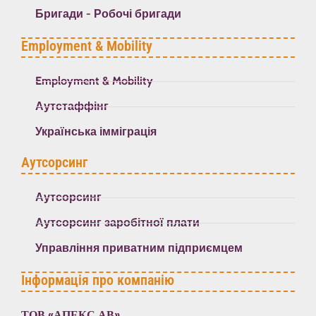
Бригади - Робочі бригади
Employment & Mobility
Employment & Mobility
Аутстаффінг
Українська імміграція
Аутсорсинг
Аутсорсинг
Аутсорсинг заробітної плати
Управління приватним підприємцем
Інформація про компанію
ТОВ «АПЕКС АВ».