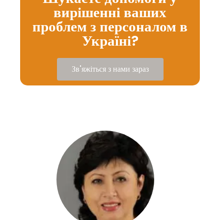
вирішенні ваших
проблем з персоналом в
Україні?
Зв'яжіться з нами зараз