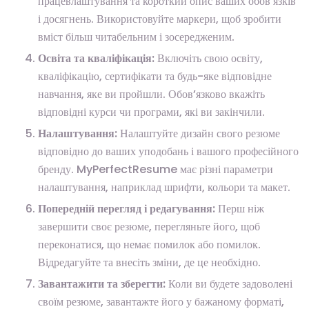
працевлаштування та короткий опис ваших обов’язків
і досягнень. Використовуйте маркери, щоб зробити
вміст більш читабельним і зосередженим.
Освіта та кваліфікація:
Включіть свою освіту,
кваліфікацію, сертифікати та будь-яке відповідне
навчання, яке ви пройшли. Обов’язково вкажіть
відповідні курси чи програми, які ви закінчили.
Налаштування:
Налаштуйте дизайн свого резюме
відповідно до ваших уподобань і вашого професійного
бренду. MyPerfectResume має різні параметри
налаштування, наприклад шрифти, кольори та макет.
Попередній перегляд і редагування:
Перш ніж
завершити своє резюме, перегляньте його, щоб
переконатися, що немає помилок або помилок.
Відредагуйте та внесіть зміни, де це необхідно.
Завантажити та зберегти:
Коли ви будете задоволені
своїм резюме, завантажте його у бажаному форматі,