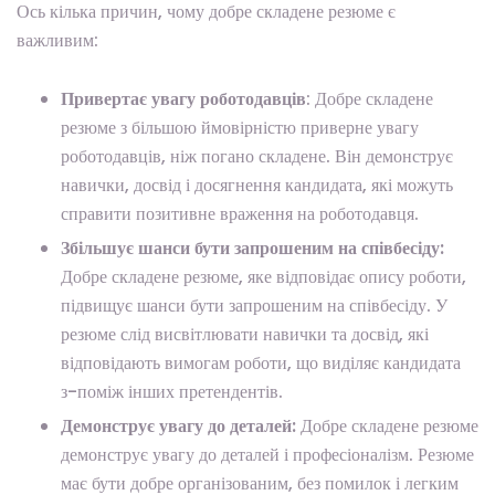
Ось кілька причин, чому добре складене резюме є
важливим:
Привертає увагу роботодавців
: Добре складене
резюме з більшою ймовірністю приверне увагу
роботодавців, ніж погано складене. Він демонструє
навички, досвід і досягнення кандидата, які можуть
справити позитивне враження на роботодавця.
Збільшує шанси бути запрошеним на співбесіду:
Добре складене резюме, яке відповідає опису роботи,
підвищує шанси бути запрошеним на співбесіду. У
резюме слід висвітлювати навички та досвід, які
відповідають вимогам роботи, що виділяє кандидата
з-поміж інших претендентів.
Демонструє увагу до деталей:
Добре складене резюме
демонструє увагу до деталей і професіоналізм. Резюме
має бути добре організованим, без помилок і легким