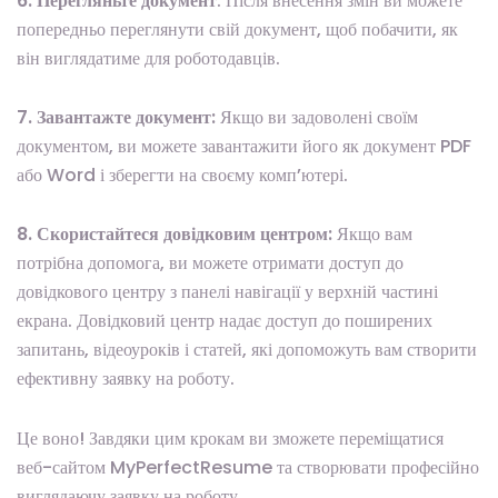
6. Перегляньте документ
: Після внесення змін ви можете
попередньо переглянути свій документ, щоб побачити, як
він виглядатиме для роботодавців.
7. Завантажте документ:
Якщо ви задоволені своїм
документом, ви можете завантажити його як документ PDF
або Word і зберегти на своєму комп’ютері.
8. Скористайтеся довідковим центром:
Якщо вам
потрібна допомога, ви можете отримати доступ до
довідкового центру з панелі навігації у верхній частині
екрана. Довідковий центр надає доступ до поширених
запитань, відеоуроків і статей, які допоможуть вам створити
ефективну заявку на роботу.
Це воно! Завдяки цим крокам ви зможете переміщатися
веб-сайтом MyPerfectResume та створювати професійно
виглядаючу заявку на роботу.