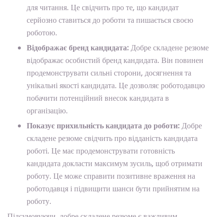
для читання. Це свідчить про те, що кандидат
серйозно ставиться до роботи та пишається своєю
роботою.
Відображає бренд кандидата:
Добре складене резюме
відображає особистий бренд кандидата. Він повинен
продемонструвати сильні сторони, досягнення та
унікальні якості кандидата. Це дозволяє роботодавцю
побачити потенційний внесок кандидата в
організацію.
Показує прихильність кандидата до роботи:
Добре
складене резюме свідчить про відданість кандидата
роботі. Це має продемонструвати готовність
кандидата докласти максимум зусиль, щоб отримати
роботу. Це може справити позитивне враження на
роботодавця і підвищити шанси бути прийнятим на
роботу.
Підсумовуючи, добре складене резюме є важливим