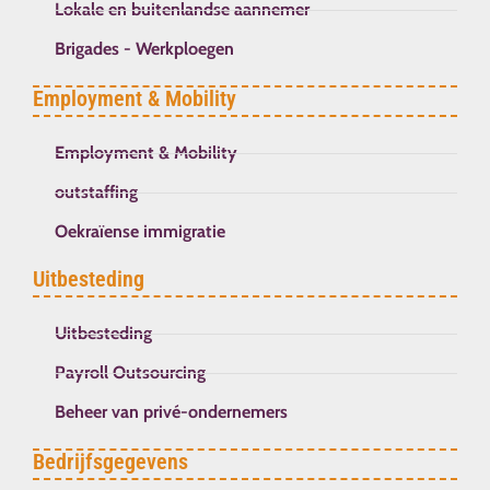
Lokale en buitenlandse aannemer
Brigades - Werkploegen
Employment & Mobility
Employment & Mobility
outstaffing
Oekraïense immigratie
Uitbesteding
Uitbesteding
Payroll Outsourcing
Beheer van privé-ondernemers
Bedrijfsgegevens