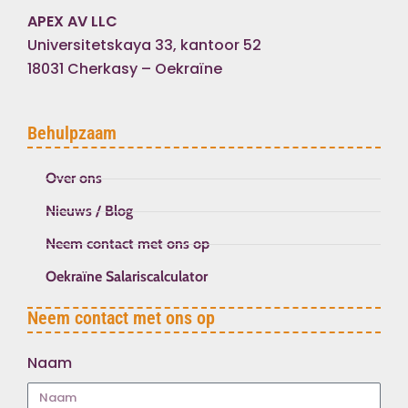
APEX AV LLC
Universitetskaya 33, kantoor 52
18031 Cherkasy – Oekraïne
Behulpzaam
Over ons
Nieuws / Blog
Neem contact met ons op
Oekraïne Salariscalculator
Neem contact met ons op
Naam